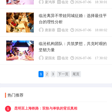
夏鸿厚
临沧
2026-07-06 18:30:01
临沧离异不带娃同城征婚：选择最佳平
台的理性分析
唐新蓉
临沧
2026-07-06 18:00:02
临沧机构团队：共筑梦想，共克时艰的
坚韧力量
梁国友
临沧
2026-07-06 17:30:02
1
2
3
下一页
尾页
热门推荐
昆明至上海铁路：双轨与单轨的背后真相
1