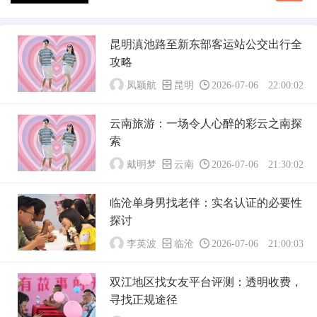
民族文化与自然风光交相辉映的美丽之地。随着
征婚...
社会发展和生活节奏的加快，许多优秀的永德未
婚女性在寻找人生伴侣的道路上也面临着新的挑
昆明滇池路至新东部客运站公交出行全
战。为了解决这一现实问题，临沧有约网应运而
攻略
生，成为了一个专为永德及周边地区未婚女性寻
找另一...
凤颖航
昆明
2026-07-06 22:00:02
云南旅游：一场令人心醉的彩云之南探
索
戴明梦
云南
2026-07-06 21:30:02
临沧单身男找老伴：实名认证的必要性
探讨
李英波
临沧
2026-07-06 21:00:03
双江地区找女友平台评测：透明收费，
寻找正规途径