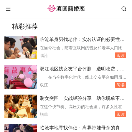
精彩推荐
临沧单身男找老伴：实名认证的必要性探
讨
在当今社会，随着互联网的普及和老年人口比例
的增加，老年人通过线上平台寻找伴侣已成为一
临沧
阅读
种趋势。临沧市，作为云南省的一个地级市，其
老年人口占比也在逐年上升。在这一过程中，如
双江地区找女友平台评测：透明收费，寻
何保障双方的安全、真实性和避免潜在的风险，
找正规途径
在当今数字化时代，线上交友平台如雨后春
成为了亟待解决的问题。特别是对于临沧市的未
笋般涌现，为单身人士提供了前所未有的交友机
双江
阅读
婚男性而言，在寻找老伴的过程中，是否需要进
会。随之而来的还有一系列的挑战，特别是关于
行实名...
平台的正规性、透明度以及是否存在不合理的收
剩女突围：实战经验分享，助你脱单不再
费问题。特别是在双江这样的地区，如何安全、
难
在这个快节奏、高压力的社会里，许多女性在追
有效地寻找一位合适的女朋友，成为了许多单身
求事业成功的个人生活的另一半却似乎总在“下
脱单
阅读
男性关注的焦点。本文将通过对几个主流及新兴
一刻”等待。作为一位“剩女”，我曾无数次在夜深
的交友...
人静时思考，如何打破这个看似无解的循环。经
临沧本地寻找伴侣：离异带娃母亲的真心