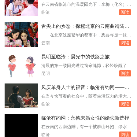
过无数次尝试与失败，我终于找到了属于自己
之旅
在云南省临沧市的温暖阳光下，李梅（化名）正
的“脱单秘籍”。今天，我想分享我的实战经验，
面临着人生的新挑战。作为一名离异后独自抚养
临沧
阅读
希望能为同样在寻找爱情路上的你提供一些启示
孩子的单亲妈妈，她渴望在这个熟悉而又陌生的
和...
城市里，找到一个可以依靠的肩膀，共同构建一
舌尖上的乡愁：探秘北京的云南曲靖陆良
个温馨的家。临沧，这座以茶香和绿意著称的小
风味小吃
在北京这座繁华的都市中，想要寻觅一抹来
城，不仅承载着她的回忆，也即将开启她的新篇
自遥远西南边陲的温暖记忆，云南曲靖陆良的风
云南
阅读
章。现状与挑战据临沧市民政局最新数据，该市
味小吃无疑是一剂强烈的乡愁催化剂。尽管相隔
约有2...
千山万水，但凭借着食客们对地道口味的执着追
昆明至临沧：晨光中的铁路之旅
求和互联网的便捷，这些源自彩云之南的独特美
清晨的第一缕阳光透过窗帘缝隙，轻轻唤醒了
味，已悄然在北京的街头巷尾生根发芽，成为众
我，火车缓缓驶入昆明火车站，609次列车的到
昆明
阅读
多食客心中不可多得的味蕾慰藉。初探陆良风味
站提示音在站内回响，标志着我的旅程正式开
的京城...
始。作为一个初来乍到的旅者，我怀揣着对临沧
凤庆单身人士的福音：临沧有约网——同
这座小城的好奇与向往，踏上了从昆明前往临沧
城征婚新选择
在当今快节奏的社会中，随着生活压力的增大和
的征途。走出昆明火车站，首先映入眼帘的是熙
社交圈的局限，许多单身人士面临着难以找到合
临沧
阅读
熙攘攘的人群和各式各样的指示牌。经过一番询
适伴侣的困境。特别是在凤庆这样的小城，传统
问和比对...
相亲方式往往受限于地域、人脉等因素，而网络
临沧有约网：永德未婚女性的婚恋新选择
征婚逐渐成为一种高效、便捷的择偶途径。在此
在云南的西南边陲，有一个被群山环抱、绿水滋
背景下，“临沧有约网”应运而生，为凤庆及周边
润的地方——永德县。这里不仅风景秀丽，更是
临沧
阅读
地区的单身人士提供了一个不收任何费用的同城