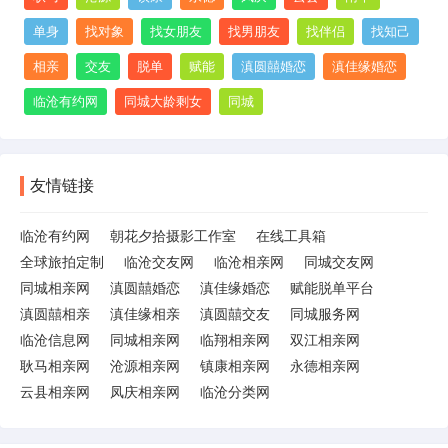
单身
找对象
找女朋友
找男朋友
找伴侣
找知己
相亲
交友
脱单
赋能
滇圆囍婚恋
滇佳缘婚恋
临沧有约网
同城大龄剩女
同城
友情链接
临沧有约网
朝花夕拾摄影工作室
在线工具箱
全球旅拍定制
临沧交友网
临沧相亲网
同城交友网
同城相亲网
滇圆囍婚恋
滇佳缘婚恋
赋能脱单平台
滇圆囍相亲
滇佳缘相亲
滇圆囍交友
同城服务网
临沧信息网
同城相亲网
临翔相亲网
双江相亲网
耿马相亲网
沧源相亲网
镇康相亲网
永德相亲网
云县相亲网
凤庆相亲网
临沧分类网