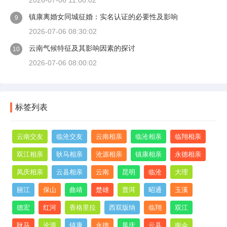
2026-07-06 11:00:02
镇康离婚女同城征婚：实名认证的必要性及影响
9
2026-07-06 08:30:02
云南气候特征及其影响因素的探讨
10
2026-07-06 08:00:02
标签列表
云南交友
临沧交友
云南相亲
临沧相亲
临翔相亲
双江相亲
耿马相亲
沧源相亲
镇康相亲
永德相亲
凤庆相亲
云县相亲
云南
昆明
临沧
大理
丽江
保山
曲靖
楚雄
普洱
昭通
玉溪
德宏
红河
香格里拉
西双版纳
临翔
双江
耿马
沧源
镇康
永德
凤庆
云县
南伞