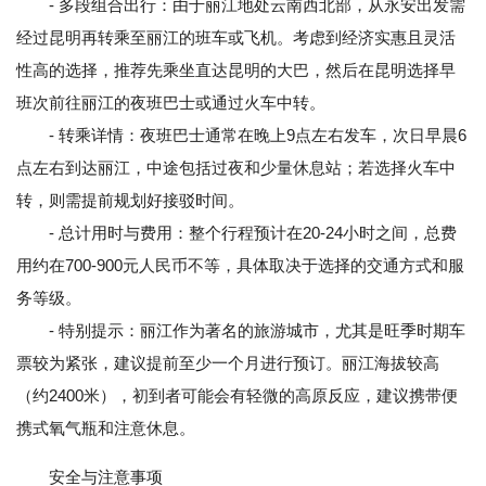
- 多段组合出行：由于丽江地处云南西北部，从永安出发需
经过昆明再转乘至丽江的班车或飞机。考虑到经济实惠且灵活
性高的选择，推荐先乘坐直达昆明的大巴，然后在昆明选择早
班次前往丽江的夜班巴士或通过火车中转。
- 转乘详情：夜班巴士通常在晚上9点左右发车，次日早晨6
点左右到达丽江，中途包括过夜和少量休息站；若选择火车中
转，则需提前规划好接驳时间。
- 总计用时与费用：整个行程预计在20-24小时之间，总费
用约在700-900元人民币不等，具体取决于选择的交通方式和服
务等级。
- 特别提示：丽江作为著名的旅游城市，尤其是旺季时期车
票较为紧张，建议提前至少一个月进行预订。丽江海拔较高
（约2400米），初到者可能会有轻微的高原反应，建议携带便
携式氧气瓶和注意休息。
安全与注意事项