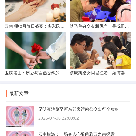
云南7到8月节日盛宴：多彩民族风与自然之美的交融
耿马单身交友新风尚：寻找正规平台，遇见真爱之旅
玉溪塔山：历史与自然交织的瑰宝
镇康离婚女同城征婚：如何选择正规平台？
最新文章
昆明滇池路至新东部客运站公交出行全攻略
2026-07-06 22:00:02
云南旅游：一场令人心醉的彩云之南探索