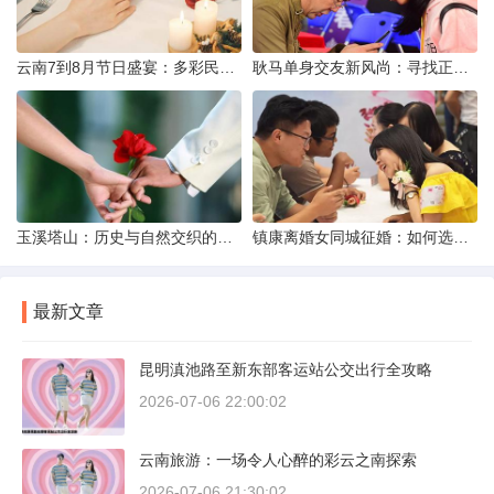
云南7到8月节日盛宴：多彩民族风与自然之美的交融
耿马单身交友新风尚：寻找正规平台，遇见真爱之旅
玉溪塔山：历史与自然交织的瑰宝
镇康离婚女同城征婚：如何选择正规平台？
最新文章
昆明滇池路至新东部客运站公交出行全攻略
2026-07-06 22:00:02
云南旅游：一场令人心醉的彩云之南探索
2026-07-06 21:30:02