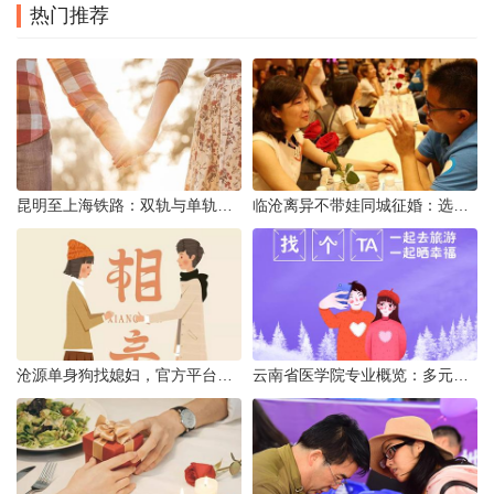
热门推荐
昆明至上海铁路：双轨与单轨的背后真相
临沧离异不带娃同城征婚：选择最佳平台的理性分析
沧源单身狗找媳妇，官方平台何在？
云南省医学院专业概览：多元发展，厚植医疗人才基石