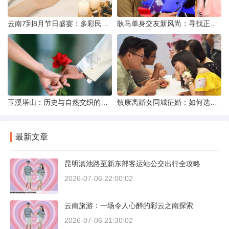
云南7到8月节日盛宴：多彩民族风与自然之美的交融
耿马单身交友新风尚：寻找正规平台，遇见真爱之旅
玉溪塔山：历史与自然交织的瑰宝
镇康离婚女同城征婚：如何选择正规平台？
最新文章
昆明滇池路至新东部客运站公交出行全攻略
2026-07-06 22:00:02
云南旅游：一场令人心醉的彩云之南探索
2026-07-06 21:30:02