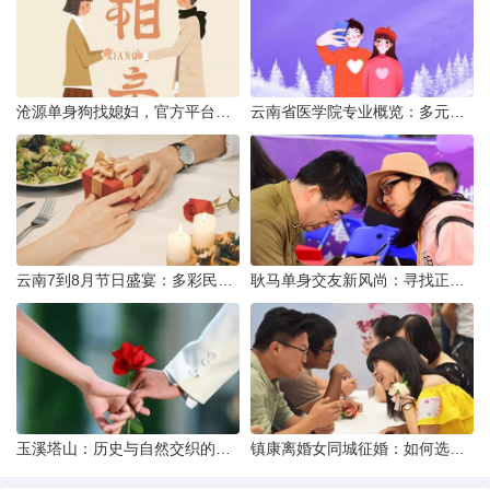
沧源单身狗找媳妇，官方平台何在？
云南省医学院专业概览：多元发展，厚植医疗人才基石
云南7到8月节日盛宴：多彩民族风与自然之美的交融
耿马单身交友新风尚：寻找正规平台，遇见真爱之旅
玉溪塔山：历史与自然交织的瑰宝
镇康离婚女同城征婚：如何选择正规平台？