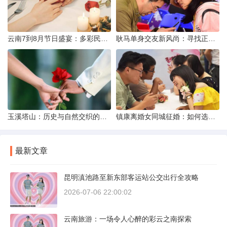
云南7到8月节日盛宴：多彩民族风与自然之美的交融
耿马单身交友新风尚：寻找正规平台，遇见真爱之旅
玉溪塔山：历史与自然交织的瑰宝
镇康离婚女同城征婚：如何选择正规平台？
最新文章
昆明滇池路至新东部客运站公交出行全攻略
2026-07-06 22:00:02
云南旅游：一场令人心醉的彩云之南探索