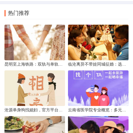
热门推荐
昆明至上海铁路：双轨与单轨的背后真相
临沧离异不带娃同城征婚：选择最佳平台的理性分析
沧源单身狗找媳妇，官方平台何在？
云南省医学院专业概览：多元发展，厚植医疗人才基石