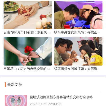
云南7到8月节日盛宴：多彩民族风与自然之美的交融
耿马单身交友新风尚：寻找正规平台，遇见真爱之旅
玉溪塔山：历史与自然交织的瑰宝
镇康离婚女同城征婚：如何选择正规平台？
最新文章
昆明滇池路至新东部客运站公交出行全攻略
2026-07-06 22:00:02