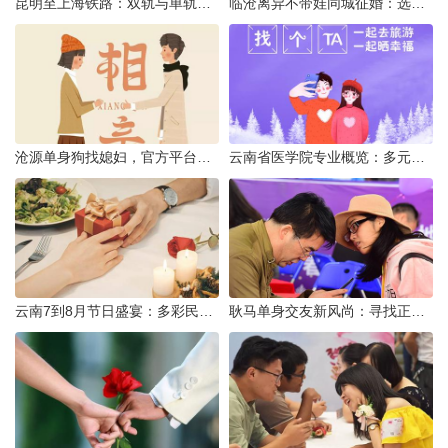
昆明至上海铁路：双轨与单轨的背后真相
临沧离异不带娃同城征婚：选择最佳平台的理性分析
沧源单身狗找媳妇，官方平台何在？
云南省医学院专业概览：多元发展，厚植医疗人才基石
云南7到8月节日盛宴：多彩民族风与自然之美的交融
耿马单身交友新风尚：寻找正规平台，遇见真爱之旅