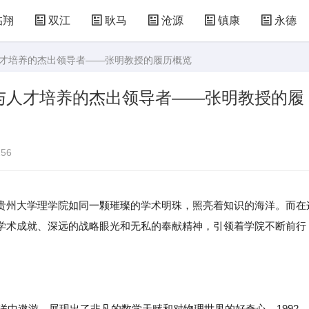
临翔
双江
耿马
沧源
镇康
永德
人才培养的杰出领导者——张明教授的履历概览
与人才培养的杰出领导者——张明教授的履
56
贵州大学理学院如同一颗璀璨的学术明珠，照亮着知识的海洋。而在
学术成就、深远的战略眼光和无私的奉献精神，引领着学院不断前行
海洋中遨游，展现出了非凡的数学天赋和对物理世界的好奇心。1992