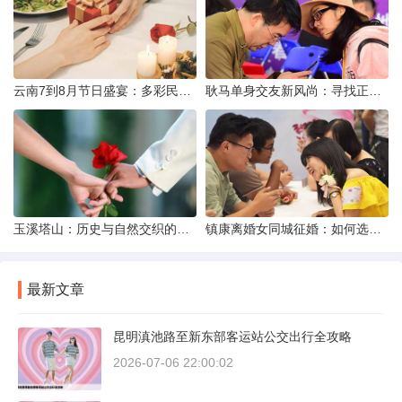
云南7到8月节日盛宴：多彩民族风与自然之美的交融
耿马单身交友新风尚：寻找正规平台，遇见真爱之旅
玉溪塔山：历史与自然交织的瑰宝
镇康离婚女同城征婚：如何选择正规平台？
最新文章
昆明滇池路至新东部客运站公交出行全攻略
2026-07-06 22:00:02