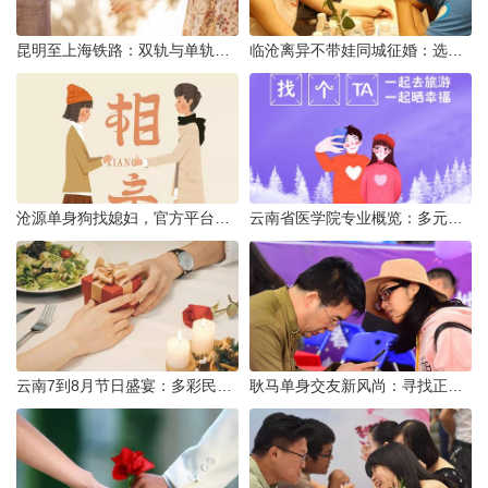
昆明至上海铁路：双轨与单轨的背后真相
临沧离异不带娃同城征婚：选择最佳平台的理性分析
沧源单身狗找媳妇，官方平台何在？
云南省医学院专业概览：多元发展，厚植医疗人才基石
云南7到8月节日盛宴：多彩民族风与自然之美的交融
耿马单身交友新风尚：寻找正规平台，遇见真爱之旅