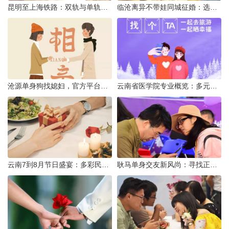
昆明至上海铁路：双轨与单轨的背后真相
临沧离异不带娃同城征婚：选择最佳平台的理性分析
沧源单身狗找媳妇，官方平台何在？
云南省医学院专业概览：多元发展，厚植医疗人才基石
云南7到8月节日盛宴：多彩民族风与自然之美的交融
耿马单身交友新风尚：寻找正规平台，遇见真爱之旅