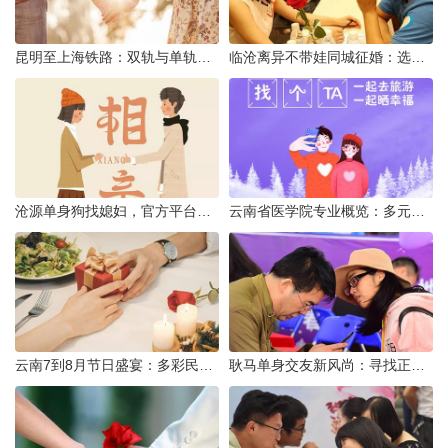
昆明至上海铁路：双轨与单轨的背后真相
临沧离异不带娃同城征婚：选择最佳平台的理性分析
沧源单身狗找媳妇，官方平台何在？
云南省医学院专业概览：多元发展，厚植医疗人才基石
云南7到8月节日盛宴：多彩民族风与自然之美的交融
耿马单身交友新风尚：寻找正规平台，遇见真爱之旅