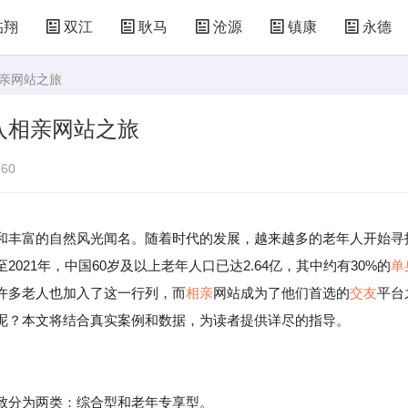
临翔
双江
耿马
沧源
镇康
永德
相亲网站之旅
入相亲网站之旅
60
和丰富的自然风光闻名。随着时代的发展，越来越多的老年人开始寻
21年，中国60岁及以上老年人口已达2.64亿，其中约有30%的
单
许多老人也加入了这一行列，而
相亲
网站成为了他们首选的
交友
平台
呢？本文将结合真实案例和数据，为读者提供详尽的指导。
致分为两类：综合型和老年专享型。