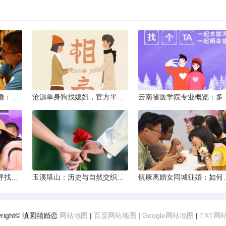
临沧离异不带娃同城征婚：选择最佳平台的理性分析
沧源单身狗找媳妇，官方平台何在？
云南省医学院专业概览
耿马单身交友新风尚：寻找正规平台，遇见真爱之旅
玉溪塔山：历史与自然交织的瑰宝
镇康离婚女同城征
yright© 滇圆囍婚恋
网站地图
|
百度网站地图
|
Google网站地图
|
TXT网