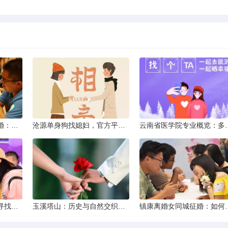
临沧离异不带娃同城征婚：选择最佳平台的理性分析
沧源单身狗找媳妇，官方平台何在？
云南省医学院专业概览
耿马单身交友新风尚：寻找正规平台，遇见真爱之旅
玉溪塔山：历史与自然交织的瑰宝
镇康离婚女同城征