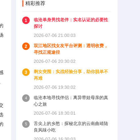
精彩推荐
临沧单身男找老伴：实名认证的必要性
1
的
探讨
场
2026-07-06 21:00:03
双江地区找女友平台评测：透明收费，
2
寻找正规途径
2026-07-06 20:30:02
剩女突围：实战经验分享，助你脱单不
感
3
再难
。
2026-07-06 19:30:02
临沧本地寻找伴侣：离异带娃母亲的真
4
心之旅
交
2026-07-06 18:30:01
选
舌尖上的乡愁：探秘北京的云南曲靖陆
的
5
良风味小吃
2026-07-06 16:30:03