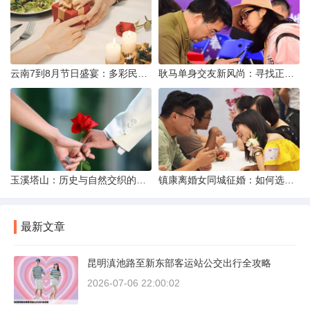
云南7到8月节日盛宴：多彩民族风与自然之美的交融
耿马单身交友新风尚：寻找正规平台，遇见真爱之旅
玉溪塔山：历史与自然交织的瑰宝
镇康离婚女同城征婚：如何选择正规平台？
最新文章
昆明滇池路至新东部客运站公交出行全攻略
2026-07-06 22:00:02