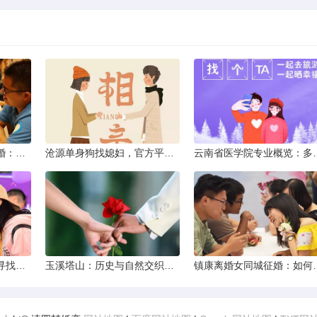
临沧离异不带娃同城征婚：选择最佳平台的理性分析
沧源单身狗找媳妇，官方平台何在？
云南省医学院专业概览
耿马单身交友新风尚：寻找正规平台，遇见真爱之旅
玉溪塔山：历史与自然交织的瑰宝
镇康离婚女同城征