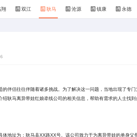
临翔
双江
耿马
沧源
镇康
永德
6
适的伴侣往往伴随着诸多挑战。为了解决这一问题，当地出现了专门
介绍耿马离异带娃红娘牵线公司的相关信息，帮助有需求的人士找到
具体地址为：耿马县XX路XX号。该公司致力于为离异带娃的单身父