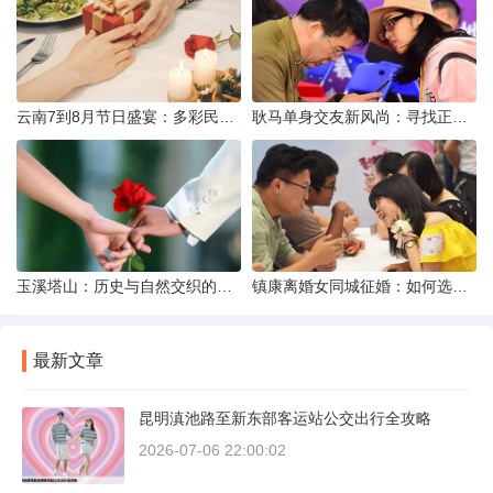
云南7到8月节日盛宴：多彩民族风与自然之美的交融
耿马单身交友新风尚：寻找正规平台，遇见真爱之旅
玉溪塔山：历史与自然交织的瑰宝
镇康离婚女同城征婚：如何选择正规平台？
最新文章
昆明滇池路至新东部客运站公交出行全攻略
2026-07-06 22:00:02