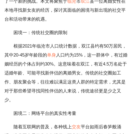
了一个新的挑战。本文将聚焦于
临沧
市
双江
县一位离婚女性在
本地寻找新女友的经历，探讨其面临的困境与新出现的社交平
台和活动带来的机遇。
困境一：传统社交圈的限制
根据2021年临沧市人口统计数据，双江县约有50万居民，
其中20-45岁年龄段的
单身
人口约为15%，这一群体中，有过婚
姻经历的个体占到约30%。这意味着在双江，有近4.5万名处于
适婚年龄、可能寻找新伴侣的离婚男女。传统的社交圈如工
作、朋友聚会等，往往难以满足这类人群的特定需求，尤其是
对于那些希望寻找同性伴侣的人来说，传统途径更是少之又
少。
困境二：网络平台的真实性考量
随着互联网的普及，各种线上
交友
平台如雨后春笋般涌