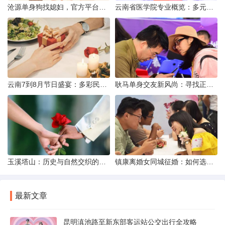
沧源单身狗找媳妇，官方平台何在？
云南省医学院专业概览：多元发展，厚植医疗人才基石
云南7到8月节日盛宴：多彩民族风与自然之美的交融
耿马单身交友新风尚：寻找正规平台，遇见真爱之旅
玉溪塔山：历史与自然交织的瑰宝
镇康离婚女同城征婚：如何选择正规平台？
最新文章
昆明滇池路至新东部客运站公交出行全攻略