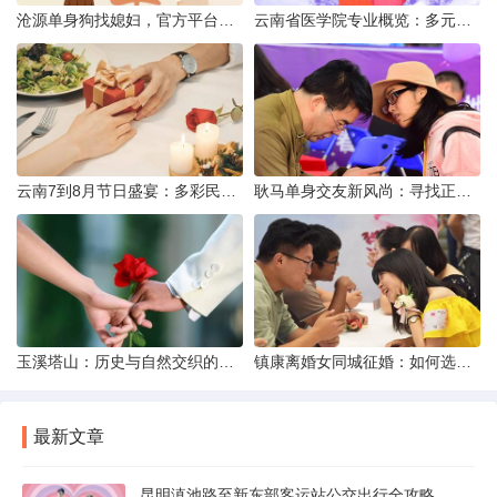
沧源单身狗找媳妇，官方平台何在？
云南省医学院专业概览：多元发展，厚植医疗人才基石
云南7到8月节日盛宴：多彩民族风与自然之美的交融
耿马单身交友新风尚：寻找正规平台，遇见真爱之旅
玉溪塔山：历史与自然交织的瑰宝
镇康离婚女同城征婚：如何选择正规平台？
最新文章
昆明滇池路至新东部客运站公交出行全攻略