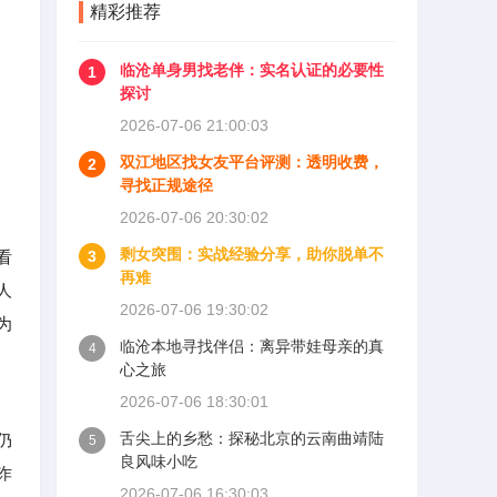
精彩推荐
临沧单身男找老伴：实名认证的必要性
1
探讨
2026-07-06 21:00:03
双江地区找女友平台评测：透明收费，
2
寻找正规途径
2026-07-06 20:30:02
剩女突围：实战经验分享，助你脱单不
看
3
再难
人
2026-07-06 19:30:02
为
临沧本地寻找伴侣：离异带娃母亲的真
4
心之旅
2026-07-06 18:30:01
舌尖上的乡愁：探秘北京的云南曲靖陆
仍
5
良风味小吃
诈
2026-07-06 16:30:03