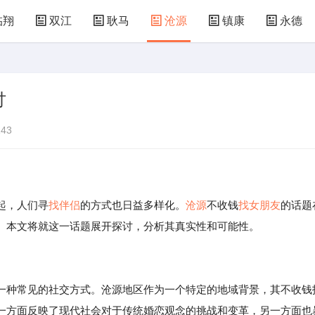
临翔
双江
耿马
沧源
镇康
永德
讨
43
起，人们寻
找伴侣
的方式也日益多样化。
沧源
不收钱
找女朋友
的话题
。本文将就这一话题展开探讨，分析其真实性和可能性。
一种常见的社交方式。沧源地区作为一个特定的地域背景，其不收钱
一方面反映了现代社会对于传统婚恋观念的挑战和变革，另一方面也