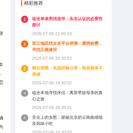
精彩推荐
临沧单身男找老伴：实名认证的必要性
1
、
探讨
使
2026-07-06 21:00:03
双江地区找女友平台评测：透明收费，
2
寻找正规途径
2026-07-06 20:30:02
女
剩女突围：实战经验分享，助你脱单不
3
，
再难
恋
2026-07-06 19:30:02
临沧本地寻找伴侣：离异带娃母亲的真
4
心之旅
2026-07-06 18:30:01
舌尖上的乡愁：探秘北京的云南曲靖陆
确
5
良风味小吃
为
2026-07-06 16:30:03