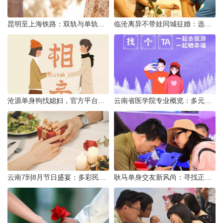
昆明至上海铁路：双轨与单轨的背后真相
临沧离异不带娃同城征婚：选择最佳平台的理性分析
沧源单身狗找媳妇，官方平台何在？
云南省医学院专业概览：多元发展，厚植医疗人才基石
云南7到8月节日盛宴：多彩民族风与自然之美的交融
耿马单身交友新风尚：寻找正规平台，遇见真爱之旅