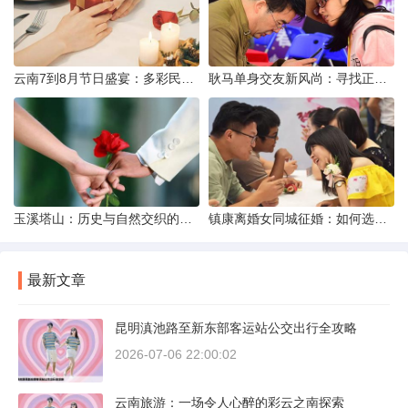
云南7到8月节日盛宴：多彩民族风与自然之美的交融
耿马单身交友新风尚：寻找正规平台，遇见真爱之旅
玉溪塔山：历史与自然交织的瑰宝
镇康离婚女同城征婚：如何选择正规平台？
最新文章
昆明滇池路至新东部客运站公交出行全攻略
2026-07-06 22:00:02
云南旅游：一场令人心醉的彩云之南探索