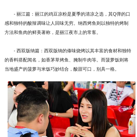
- 丽江篇：丽江的鸡豆凉粉是夏季的清凉之选，其Q弹的口
感和独特的酸辣调味让人回味无穷。纳西烤鱼则以独特的烤制
方法和鱼肉的鲜美著称，是丽江夜市上的常客。
- 西双版纳篇：西双版纳的傣味烧烤以其丰富的食材和独特
的香料搭配闻名，如香茅草烤鱼、腌制牛肉等。而菠萝饭则将
当地盛产的菠萝与米饭巧妙结合，酸甜可口，别具一格。