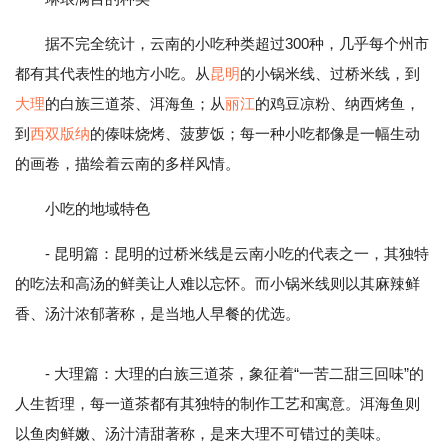
据不完全统计，云南的小吃种类超过300种，几乎每个州市
都有其代表性的地方小吃。从
昆明
的小锅米线、过桥米线，到
大理
的白族三道茶、洱海鱼；从
丽江
的鸡豆凉粉、纳西烤鱼，
到
西双版纳
的傣味烧烤、菠萝饭；每一种小吃都像是一幅生动
的画卷，描绘着云南的多样风情。
小吃的地域特色
- 昆明篇：昆明的过桥米线是云南小吃的代表之一，其独特
的吃法和高汤的鲜美让人难以忘怀。而小锅米线则以其麻辣鲜
香、汤汁浓郁著称，是当地人早餐的优选。
- 大理篇：大理的白族三道茶，象征着“一苦二甜三回味”的
人生哲理，每一道茶都有其独特的制作工艺和寓意。洱海鱼则
以鱼肉鲜嫩、汤汁清甜著称，是来大理不可错过的美味。