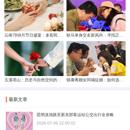
云南7到8月节日盛宴：多彩民族风与自然之美的交融
耿马单身交友新风尚：寻找正规平台，遇见真爱之旅
玉溪塔山：历史与自然交织的瑰宝
镇康离婚女同城征婚：如何选择正规平台？
最新文章
昆明滇池路至新东部客运站公交出行全攻略
2026-07-06 22:00:02