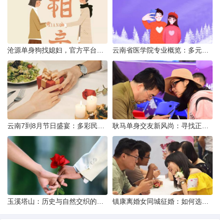
沧源单身狗找媳妇，官方平台何在？
云南省医学院专业概览：多元发展，厚植医疗人才基石
云南7到8月节日盛宴：多彩民族风与自然之美的交融
耿马单身交友新风尚：寻找正规平台，遇见真爱之旅
玉溪塔山：历史与自然交织的瑰宝
镇康离婚女同城征婚：如何选择正规平台？