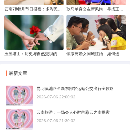
云南7到8月节日盛宴：多彩民族风与自然之美的交融
耿马单身交友新风尚：寻找正规平台，遇见真爱之旅
玉溪塔山：历史与自然交织的瑰宝
镇康离婚女同城征婚：如何选择正规平台？
最新文章
昆明滇池路至新东部客运站公交出行全攻略
2026-07-06 22:00:02
云南旅游：一场令人心醉的彩云之南探索
2026-07-06 21:30:02