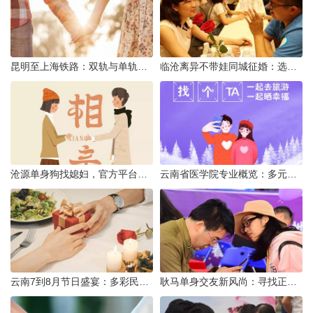
昆明至上海铁路：双轨与单轨的背后真相
临沧离异不带娃同城征婚：选择最佳平台的理性分析
沧源单身狗找媳妇，官方平台何在？
云南省医学院专业概览：多元发展，厚植医疗人才基石
云南7到8月节日盛宴：多彩民族风与自然之美的交融
耿马单身交友新风尚：寻找正规平台，遇见真爱之旅