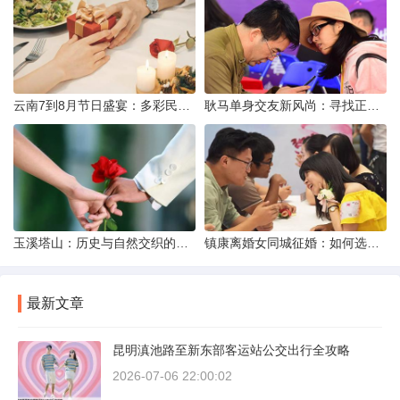
云南7到8月节日盛宴：多彩民族风与自然之美的交融
耿马单身交友新风尚：寻找正规平台，遇见真爱之旅
玉溪塔山：历史与自然交织的瑰宝
镇康离婚女同城征婚：如何选择正规平台？
最新文章
昆明滇池路至新东部客运站公交出行全攻略
2026-07-06 22:00:02