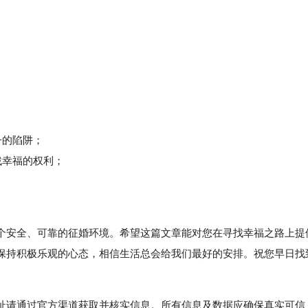
子的陷阱；
找幸福的权利；
安全、可靠的征婚环境。希望这篇文章能对您在寻找幸福之路上提
保持积极乐观的心态，相信生活总会给我们最好的安排。祝您早日找
址请通过官方渠道获取并核实信息。所有信息及数据应确保真实可信