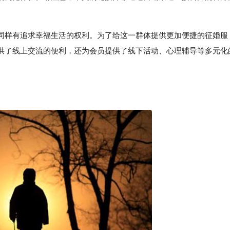
同样有追求幸福生活的权利。为了给这一群体提供更加便捷的征婚服
供了线上交流的便利，还为会员提供了线下活动、心理辅导等多元化